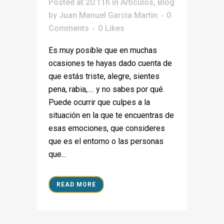
Posted at 20:11h
in
Articulos
,
Blog
by
Juan Manuel Garcia Martin
0
Comments
0
Likes
Es muy posible que en muchas
ocasiones te hayas dado cuenta de
que estás triste, alegre, sientes
pena, rabia,…. y no sabes por qué.
Puede ocurrir que culpes a la
situación en la que te encuentras de
esas emociones, que consideres
que es el entorno o las personas
que...
READ MORE