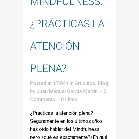
MINDFULNESS.
¿PRÁCTICAS LA
ATENCIÓN
PLENA?
Posted at 17:04h
in
Articulos
,
Blog
by
Juan Manuel Garcia Martin
0
Comments
0
Likes
¿Practicas la atención plena?
Seguramente en los últimos años
has oído hablar del Mindfulness,
pero ¿qué es exactamente?¿En qué