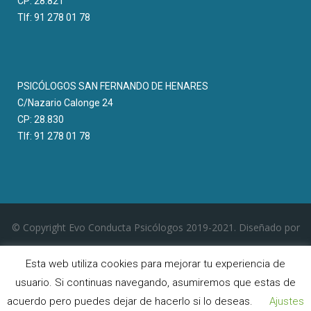
CP: 28.821
Tlf: 91 278 01 78
PSICÓLOGOS SAN FERNANDO DE HENARES
C/Nazario Calonge 24
CP: 28.830
Tlf: 91 278 01 78
© Copyright Evo Conducta Psicólogos 2019-2021. Diseñado por
Esta web utiliza cookies para mejorar tu experiencia de
Marketing Solution Co
usuario. Si continuas navegando, asumiremos que estas de
acuerdo pero puedes dejar de hacerlo si lo deseas.
Ajustes