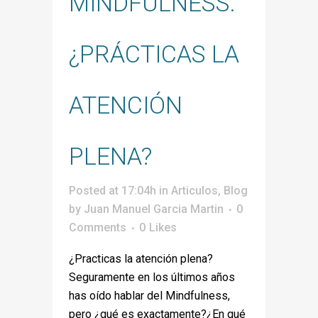
MINDFULNESS.
¿PRÁCTICAS LA
ATENCIÓN
PLENA?
Posted at 17:04h
in
Articulos
,
Blog
by
Juan Manuel Garcia Martin
0
Comments
0
Likes
¿Practicas la atención plena?
Seguramente en los últimos años
has oído hablar del Mindfulness,
pero ¿qué es exactamente?¿En qué